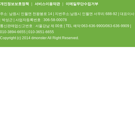
개인정보보호정책
|
서비스이용약관
|
이메일무단수집거부
주소: 남원시 인월면 천왕봉로 14 | 지번주소:남원시 인월면 서무리 688-92
|
대표이사
: 박성근
|
사업자등록번호 : 306-58-00078
통신판매업신고번호 : 서울강남 제 00호
|
TEL 예약:063-636-9900/063-636-9909 |
010-3894-6655 | 010-3651-6655
Copyright (c) 2014 dmonster All Right Reserved.