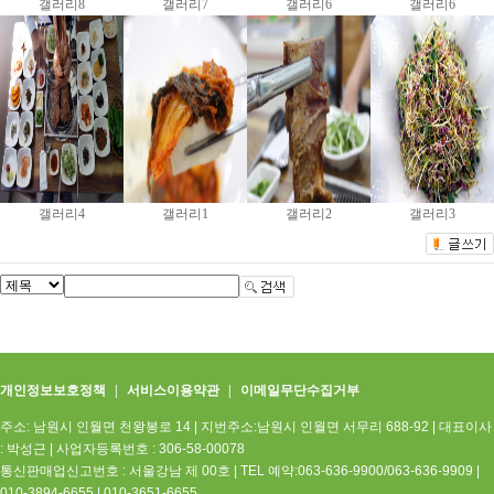
갤러리8
갤러리7
갤러리6
갤러리6
갤러리4
갤러리1
갤러리2
갤러리3
개인정보보호정책
|
서비스이용약관
|
이메일무단수집거부
주소: 남원시 인월면 천왕봉로 14 | 지번주소:남원시 인월면 서무리 688-92
|
대표이사
: 박성근
|
사업자등록번호 : 306-58-00078
통신판매업신고번호 : 서울강남 제 00호
|
TEL 예약:063-636-9900/063-636-9909 |
010-3894-6655 | 010-3651-6655