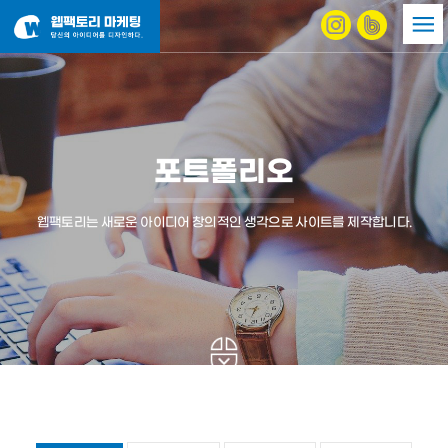
포트폴리오
웹팩토리는 새로운 아이디어 창의적인 생각으로 사이트를 제작합니다.