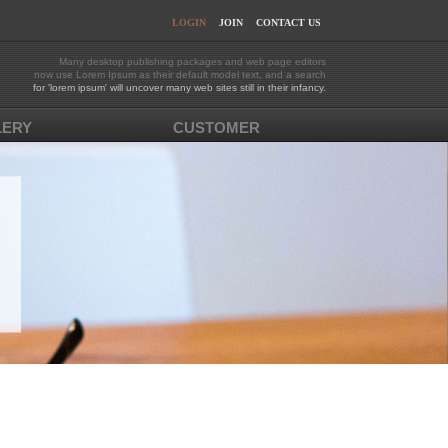
LOGIN
JOIN
CONTACT US
Many desktop publishing packages and web page editors
now use Lorem Ipsum as their default model text, and a search
for 'lorem ipsum' will uncover many web sites still in their infancy.
LERY
CUSTOMER