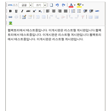
소스
글꼴
크기